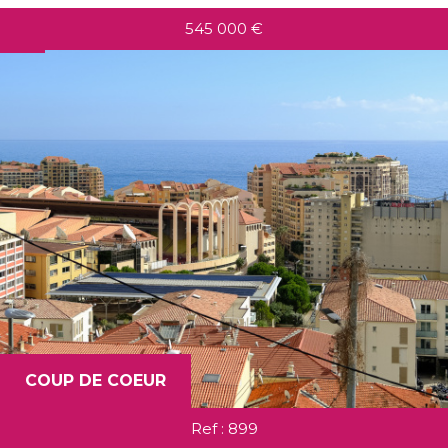
545 000
€
COUP DE COEUR
Ref : 899