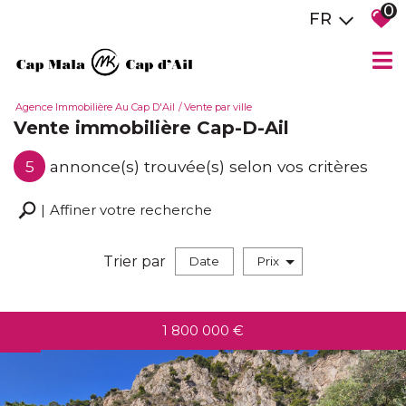
0
FR
Agence Immobilière Au Cap D'Ail
Vente par ville
Vente immobilière Cap-D-Ail
5
annonce(s) trouvée(s) selon vos critères
Affiner votre recherche
Trier par
Date
Prix
vente
1 800 000
€