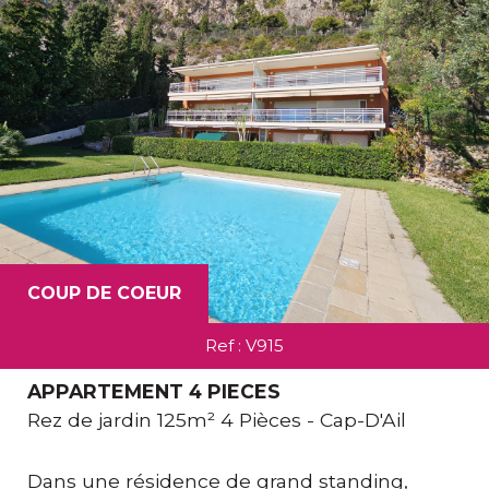
RECHERCHER
#NOM?
5KM
10KM
25KM
COUP DE COEUR
Ref : V915
Critères supplémentaires
APPARTEMENT 4 PIECES
Piscine
Parking
Terrasse
Rez de jardin 125m² 4 Pièces - Cap-D'Ail
Dans une résidence de grand standing,