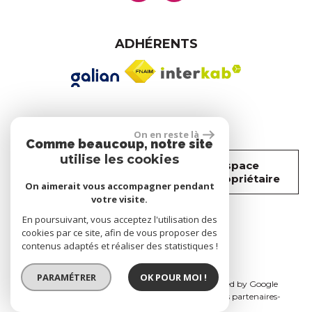
ADHÉRENTS
SE CONNECTER
On en reste là
Comme beaucoup, notre site
utilise les cookies
Espace
Espace
propriétaire
copropriétaire
On aimerait vous accompagner pendant
votre visite.
En poursuivant, vous acceptez l'utilisation des
réalisé par
cookies par ce site, afin de vous proposer des
contenus adaptés et réaliser des statistiques !
PARAMÉTRER
OK POUR MOI !
© 2026 | Tous droits réservés | Traduction powered by Google
Plan du site
Mentions légales
Nos honoraires
Nos partenaires
Admin