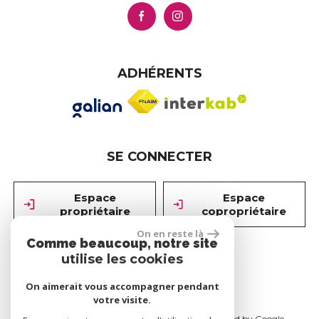
ADHÉRENTS
SE CONNECTER
Espace
Espace
propriétaire
copropriétaire
On en reste là
Comme beaucoup, notre site
utilise les cookies
réalisé par
On aimerait vous accompagner pendant
votre visite.
© 2026 | Tous droits réservés | Traduction powered by Google