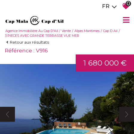
0
FR
Agence Immobilière Au Cap D'Ail
Vente
Alpes Maritimes
Cap D Ail
3 PIECES AVEC GRANDE TERRASSE VUE MER
Retour aux résultats
Référence : V916
1 680 000 €